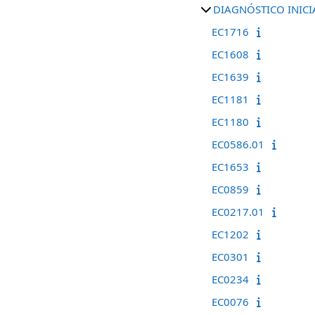
DIAGNÓSTICO INICI
EC1716
EC1608
EC1639
EC1181
EC1180
EC0586.01
EC1653
EC0859
EC0217.01
EC1202
EC0301
EC0234
EC0076