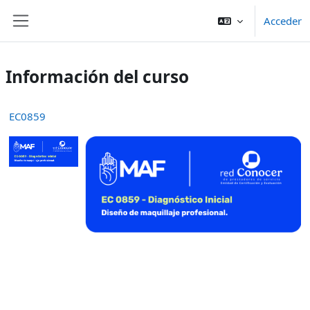
Salta al contenido principal
Acceder
Panel lateral
Información del curso
EC0859